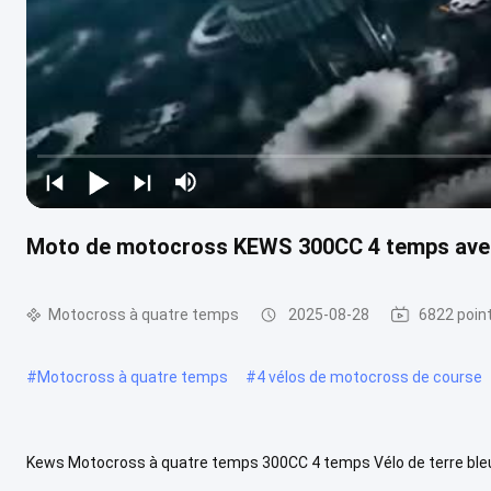
Moto de motocross KEWS 300CC 4 temps ave
Motocross à quatre temps
2025-08-28
6822 poin
#
Motocross à quatre temps
#
4 vélos de motocross de course
Kews Motocross à quatre temps 300CC 4 temps Vélo de terre bleu 
Blanc/Noir/Orange Déplacement 279CC Max. Puissance Le système