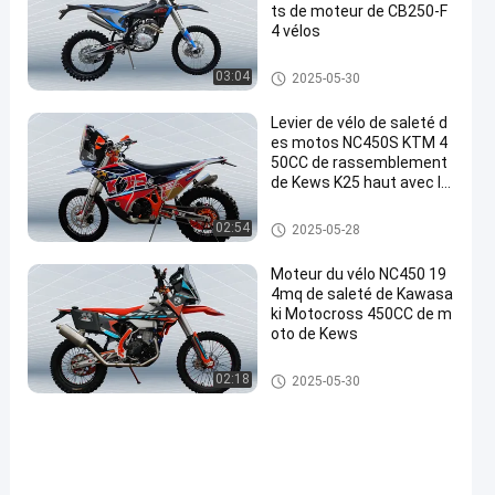
ts de moteur de CB250-F
4 vélos
Euro 4 motos
03:04
2025-05-30
Levier de vélo de saleté d
es motos NC450S KTM 4
50CC de rassemblement
de Kews K25 haut avec la
cellule de lithium
Motos de rassemblement
02:54
2025-05-28
Moteur du vélo NC450 19
4mq de saleté de Kawasa
ki Motocross 450CC de m
oto de Kews
Motos de rassemblement
02:18
2025-05-30