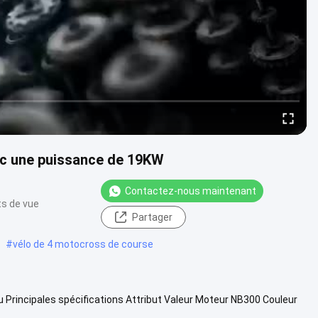
c une puissance de 19KW
Contactez-nous maintenant
ts de vue
Partager
#
vélo de 4 motocross de course
Principales spécifications Attribut Valeur Moteur NB300 Couleur
 de r...
Voir plus