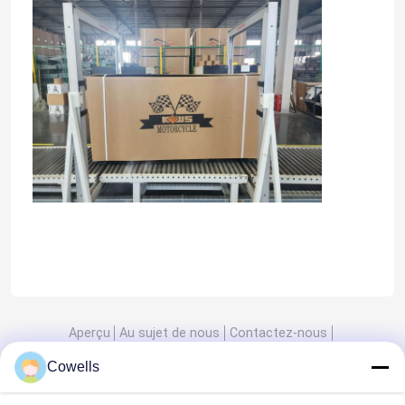
Maison
Aperçu
Au sujet de nous
Contactez-nous
Produits
Desktop Site
Cowells
Plan du site
Privacy Policy
Au sujet de nous