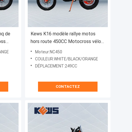
mq de
Kews K16 modèle rallye motos
oss
hors route 450CC Motocross vélo
NC450 moteur fabriqué par
ANGE
Moteur:NC450
Zongshen
COULEUR:WHITE/BLACK/ORANGE
DÉPLACEMENT:249CC
CONTACTEZ