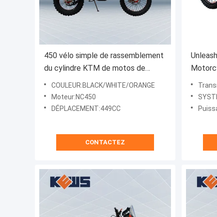
450 vélo simple de rassemblement
Unleash
du cylindre KTM de motos de
Motorc
rassemblement de cc NC450
Transmi
COULEUR:BLACK/WHITE/ORANGE
Trans
for the
Moteur:NC450
SYSTÈ
DÉPLACEMENT:449CC
Puiss
CONTACTEZ