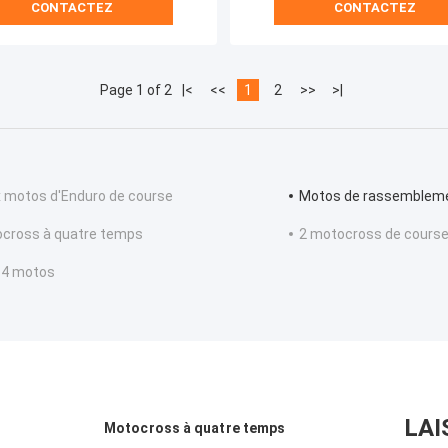
CONTACTEZ
CONTACTEZ
Page 1 of 2
|<
<<
1
2
>>
>|
 motos d'Enduro de course
Motos de rassemblem
cross à quatre temps
2 motocross de cours
 4 motos
LAI
Motocross à quatre temps