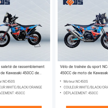
 saleté de rassemblement
Vélo de traînée du sport N
 de Kawasaki 450CC de
450CC de moto de Kawasak
erformance avec la
450CC double
r:NC450S
Moteur:NC450S
ion de brevet
EUR:WHITE/BLACK/ORANGE
COULEUR:WHITE/BLACK/OR
ACEMENT:450CC
DÉPLACEMENT:450CC