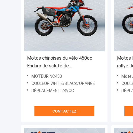
Motos chinoises du vélo 450cc
Motos 
Enduro de saleté de
rallye 
rassemblement de moto de NC450
K16 ave
MOTEUR:NC450
Moteu
Off Road
l'inject
COULEUR:WHITE/BLACK/ORANGE
COUL
DÉPLACEMENT:249CC
DÉPL
CONTACTEZ