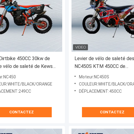
Dirtbike 450CC 30kw de
Levier de vélo de saleté de
de vélo de saleté de Kews
NC450S KTM 450CC de
c le carburateur ou
rassemblement de Kews K2
r:NC450
Moteur:NC450S
ion de carburant
avec la cellule de lithium
EUR:WHITE/BLACK/ORANGE
COULEUR:WHITE/BLACK/OR
ACEMENT:249CC
DÉPLACEMENT:450CC
CONTACTEZ
CONTACTEZ