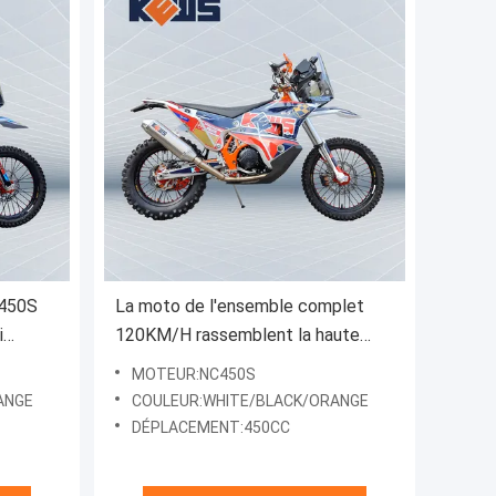
C450S
La moto de l'ensemble complet
i
120KM/H rassemblent la haute
motocyclette de levier de 450 de
MOTEUR:NC450S
cc vélos de saleté
ANGE
COULEUR:WHITE/BLACK/ORANGE
DÉPLACEMENT:450CC