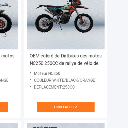
s motos
OEM coloré de Dirtbikes des motos
NC250 250CC de rallye de vélo de
5 haut
motocross
Moteur:NC250
ANGE
COULEUR:WHITE/BLACK/ORANGE
DÉPLACEMENT:250CC
CONTACTEZ