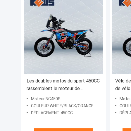
Les doubles motos du sport 450CC
Vélo de
rassemblent le moteur de
de vélo
puissance des motos 38kw avec le
haute p
Moteur:NC450S
Moteu
carburateur et l'Efi Two Options
concept
COULEUR:WHITE/BLACK/ORANGE
COUL
DÉPLACEMENT:450CC
DÉPL