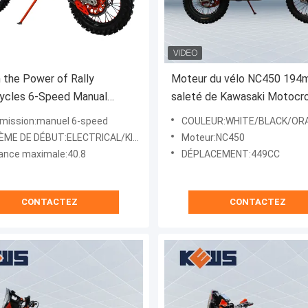
 the Power of Rally
Moteur du vélo NC450 194
ycles 6-Speed Manual
saleté de Kawasaki Motocr
ssion and 40.8 Max Power
450CC de moto de Kews
mission:manuel 6-speed
COULEUR:WHITE/BLACK/OR
 Ultimate Riding Experience
ME DE DÉBUT:ELECTRICAL/KICK
Moteur:NC450
ance maximale:40.8
DÉPLACEMENT:449CC
CONTACTEZ
CONTACTEZ