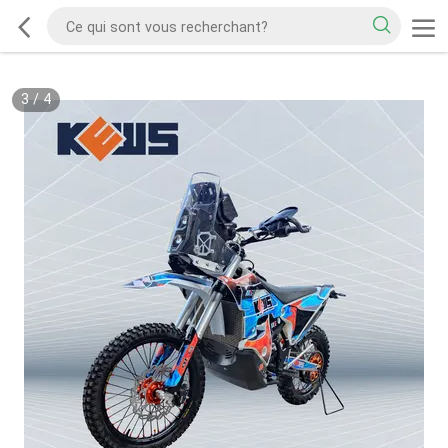
3
/
4