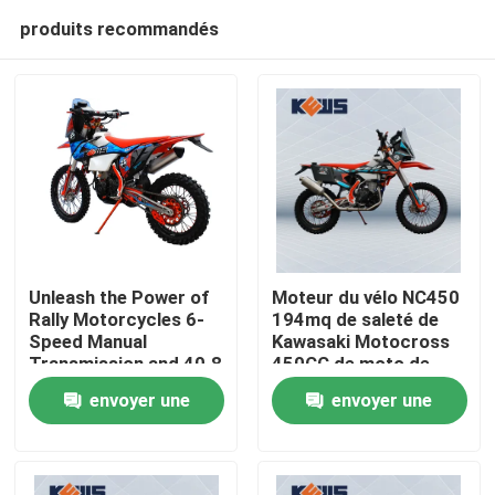
produits recommandés
Unleash the Power of
Moteur du vélo NC450
Rally Motorcycles 6-
194mq de saleté de
Speed Manual
Kawasaki Motocross
Maison
Transmission and 40.8
450CC de moto de
Max Power for the
Kews
envoyer une
envoyer une
Ultimate Riding
Produits
Experience
demande
demande
Au sujet de nous