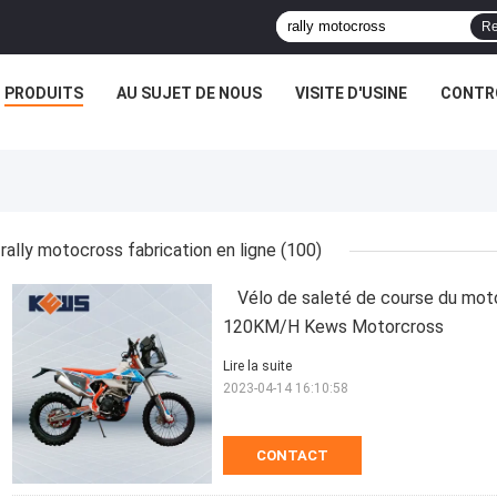
Re
PRODUITS
AU SUJET DE NOUS
VISITE D'USINE
CONTRÔ
rally motocross fabrication en ligne
(100)
Vélo de saleté de course du m
120KM/H Kews Motorcross
Lire la suite
2023-04-14 16:10:58
CONTACT