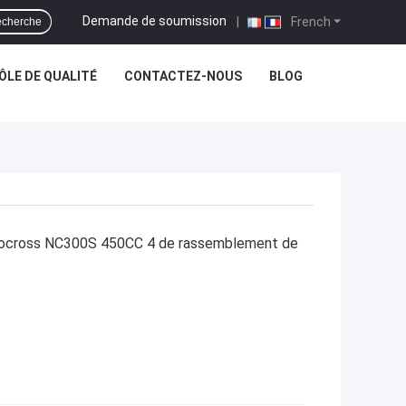
Demande de soumission
|
French
cherche
LE DE QUALITÉ
CONTACTEZ-NOUS
BLOG
otocross NC300S 450CC 4 de rassemblement de