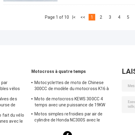
Page 1 of 10
|<
<<
1
2
3
4
5
LAI
Motocross à quatre temps
 par
Motocyclettes de moto de Chinese
ubles vélos
300CC de modèle du motocross K16 à
quatre temps de Kews Zs182mn NC300S
alves des
Moto de motocross KEWS 300CC 4
ourse de
temps avec une puissance de 19KW
Motos simples refroidies par air de
fait du vélo
cylindre de Honda NC300S avec le
unes avec le
carburateur et l'injection de carburant