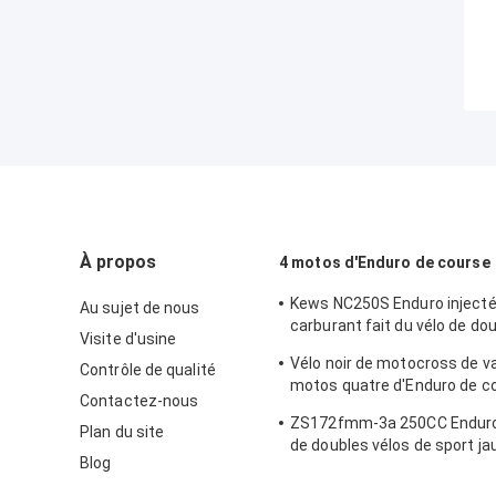
À propos
4 motos d'Enduro de course
Kews NC250S Enduro injecté
Au sujet de nous
carburant fait du vélo de do
Visite d'usine
de sport de version
Vélo noir de motocross de v
Contrôle de qualité
motos quatre d'Enduro de c
Contactez-nous
Kews NC250S 250CC 4
ZS172fmm-3a 250CC Enduro 
Plan du site
de doubles vélos de sport ja
Blog
cylindre simple