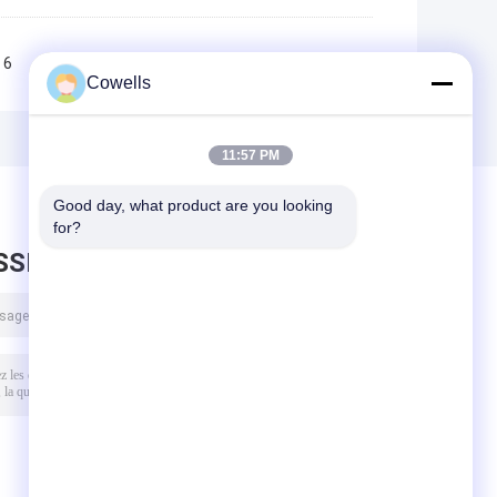
6
7
8
9
10
>>
>|
Cowells
11:57 PM
Good day, what product are you looking 
for?
SSEZ UN MESSAGE