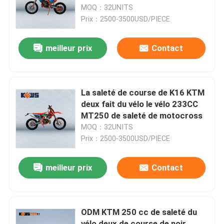
puissance 29kw
MOQ：32UNITS
Prix：2500-3500USD/PIECE
Visite d'usine
meilleur prix
Contact
Contrôle de qualité
Contactez-nous
La saleté de course de K16 KTM
deux fait du vélo le vélo 233CC
MT250 de saleté de motocross
Blog
MOQ：32UNITS
Prix：2500-3500USD/PIECE
4 motos d'Enduro de course
meilleur prix
Contact
Deux motos d'Enduro de course
ODM KTM 250 cc de saleté du
Motos de rassemblement
vélo deux de course de noir