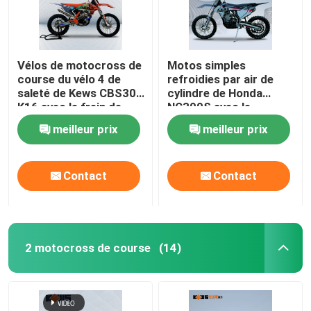
Vélos de motocross de
Motos simples
course du vélo 4 de
refroidies par air de
saleté de Kews CBS300
cylindre de Honda
K16 avec le frein de
NC300S avec le
disque
carburateur et
meilleur prix
meilleur prix
l'injection de carburant
Contact
Contact
2 motocross de course
(14)