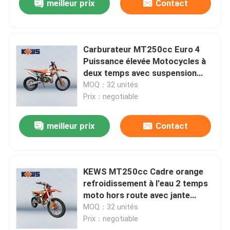
meilleur prix
Contact
Carburateur MT250cc Euro 4
Puissance élevée Motocycles à
deux temps avec suspension
inversée CNC
MOQ：32 unités
Prix：negotiable
meilleur prix
Contact
KEWS MT250cc Cadre orange
refroidissement à l'eau 2 temps
moto hors route avec jante
EXCEL
MOQ：32 unités
Prix：negotiable