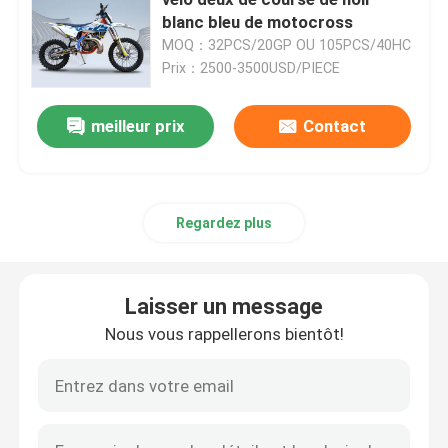
blanc bleu de motocross
MOQ：32PCS/20GP OU 105PCS/40HC
Vélos de saleté d'Enduro
Prix：2500-3500USD/PIECE
Motocross à quatre temps
meilleur prix
Contact
2 motocross de course
Regardez plus
Motos Super Motard
Laisser un message
Euro 4 motos
Nous vous rappellerons bientôt!