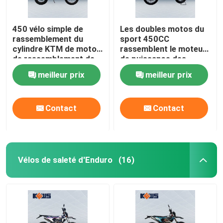
450 vélo simple de
Les doubles motos du
rassemblement du
sport 450CC
cylindre KTM de motos
rassemblent le moteur
de rassemblement de
de puissance des
cc NC450
motos 38kw avec le
meilleur prix
meilleur prix
carburateur et l'Efi
Two Options
Contact
Contact
Vélos de saleté d'Enduro
(16)