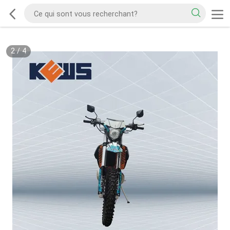
2
/
4