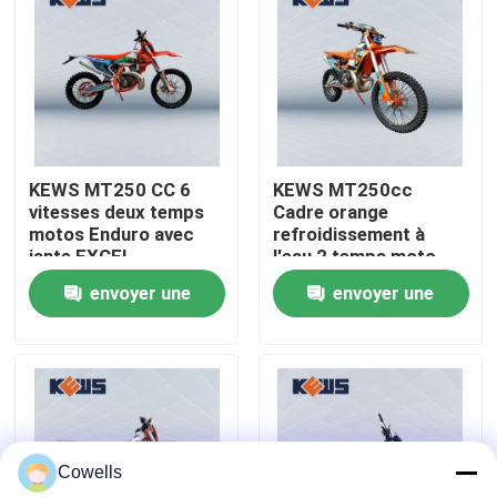
Visite d'usine
Contrôle de qualité
KEWS MT250 CC 6
KEWS MT250cc
Contactez-nous
vitesses deux temps
Cadre orange
motos Enduro avec
refroidissement à
jante EXCEL
l'eau 2 temps moto
Blog
hors route avec jante
envoyer une
envoyer une
EXCEL
demande
demande
4 motos d'Enduro de course
Deux motos d'Enduro de course
Cowells
Motos de rassemblement