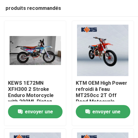
produits recommandés
KEWS 1E72MN
KTM OEM High Power
XFH300 2 Stroke
refroidi à l'eau
Enduro Motorcycle
MT250cc 2T Off
Maison
with 290ML Piston
Road Motocycle
Displacement and
envoyer une
envoyer une
38.6KW Maximum
Produits
Power
demande
demande
Au sujet de nous