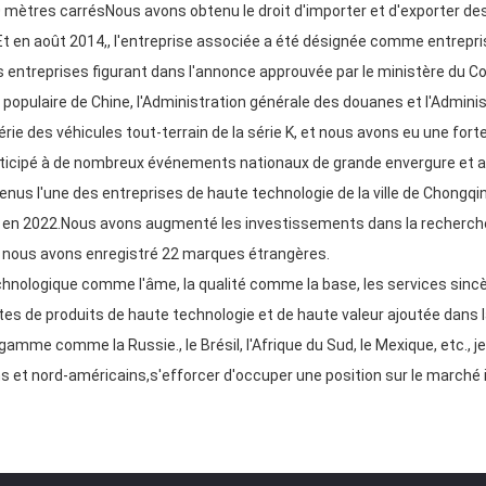
mètres carrésNous avons obtenu le droit d'importer et d'exporter des
 en août 2014,, l'entreprise associée a été désignée comme entreprise
 entreprises figurant dans l'annonce approuvée par le ministère du Co
 populaire de Chine, l'Administration générale des douanes et l'Adminis
rie des véhicules tout-terrain de la série K, et nous avons eu une for
rticipé à de nombreux événements nationaux de grande envergure et
s l'une des entreprises de haute technologie de la ville de Chong
ie en 2022.Nous avons augmenté les investissements dans la recherch
t nous avons enregistré 22 marques étrangères.
echnologique comme l'âme, la qualité comme la base, les services sin
es de produits de haute technologie et de haute valeur ajoutée dans 
mme comme la Russie., le Brésil, l'Afrique du Sud, le Mexique, etc., j
 et nord-américains,s'efforcer d'occuper une position sur le marché 