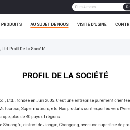
Re
PRODUITS
AU SUJET DE NOUS
VISITE D'USINE
CONTRÔ
Ltd. Profil De La Société
PROFIL DE LA SOCIÉTÉ
, Ltd. , fondée en Juin 2005. C'est une entreprise purement orientée 
Motocross, Super moteurs, etc. Nos produits sont exportés vers l'Asie
rope, plus de 40 pays et régions.
 de Shuangfu, district de Jiangjin, Chongqing, avec une superficie de p