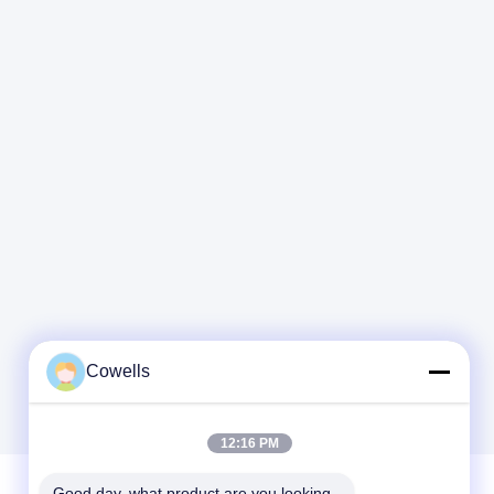
Cowells
12:16 PM
Good day, what product are you looking 