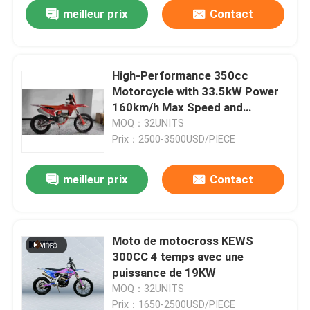
meilleur prix
Contact
High-Performance 350cc
Motorcycle with 33.5kW Power
160km/h Max Speed and
1460mm Wheelbase for
MOQ：32UNITS
Motocross
Prix：2500-3500USD/PIECE
meilleur prix
Contact
Moto de motocross KEWS
300CC 4 temps avec une
puissance de 19KW
MOQ：32UNITS
Prix：1650-2500USD/PIECE