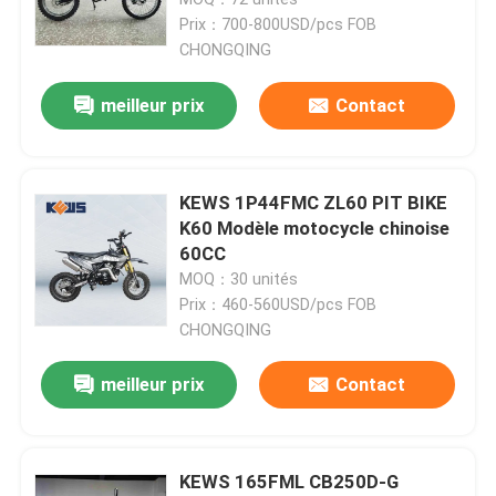
Prix：700-800USD/pcs FOB
CHONGQING
meilleur prix
Contact
KEWS 1P44FMC ZL60 PIT BIKE
K60 Modèle motocycle chinoise
60CC
MOQ：30 unités
Prix：460-560USD/pcs FOB
CHONGQING
Maison
meilleur prix
Contact
Produits
KEWS 165FML CB250D-G
Au sujet de nous