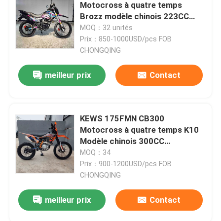
Motocross à quatre temps
Brozz modèle chinois 223CC
Motocycle Motocycles
Visite d'usine
MOQ：32 unités
Prix：850-1000USD/pcs FOB
CHONGQING
Contrôle de qualité
meilleur prix
Contact
Contactez-nous
KEWS 175FMN CB300
Blog
Motocross à quatre temps K10
Modèle chinois 300CC
Motocycle Motocycles
4 motos d'Enduro de course
MOQ：34
Prix：900-1200USD/pcs FOB
CHONGQING
Deux motos d'Enduro de course
meilleur prix
Contact
Motos de rassemblement