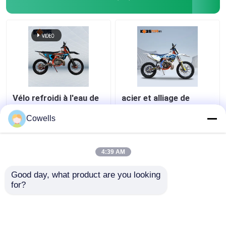
Vélo refroidi à l'eau de
acier et alliage de
saleté de cylindre
motocross de course
simple moto 38kw de
du vélo 2 de saleté de
Cowells
300 cc
120KM/H MT250
meilleur prix
meilleur prix
4:39 AM
Good day, what product are you looking 
Contact
Contact
for?
Regardez plus