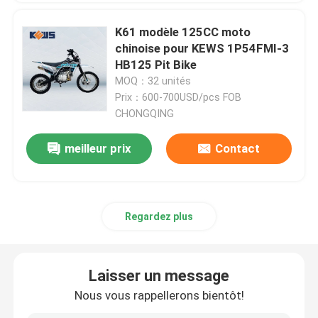
K61 modèle 125CC moto
Vélos de saleté d'Enduro
chinoise pour KEWS 1P54FMI-3
HB125 Pit Bike
MOQ：32 unités
Motocross à quatre temps
Prix：600-700USD/pcs FOB
CHONGQING
2 motocross de course
meilleur prix
Contact
Motos Super Motard
Euro 4 motos
Regardez plus
Laisser un message
Nous vous rappellerons bientôt!