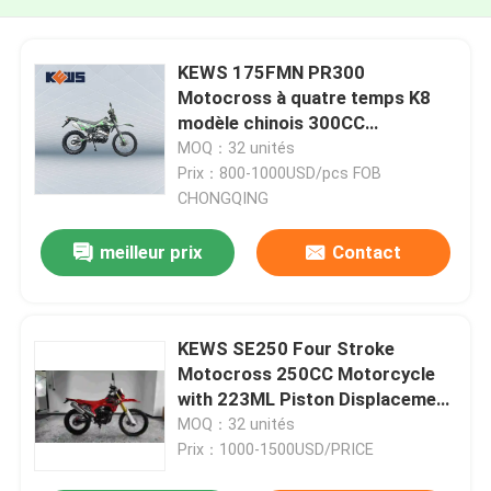
KEWS 175FMN PR300
Motocross à quatre temps K8
modèle chinois 300CC
Motocycle Motocycles
MOQ：32 unités
Prix：800-1000USD/pcs FOB
CHONGQING
meilleur prix
Contact
KEWS SE250 Four Stroke
Motocross 250CC Motorcycle
with 223ML Piston Displacement
15/8500 Maximum Power and
MOQ：32 unités
19/6500 Maximum Torque
Prix：1000-1500USD/PRICE