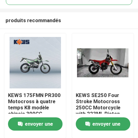
produits recommandés
KEWS 175FMN PR300
KEWS SE250 Four
Maison
Motocross à quatre
Stroke Motocross
temps K8 modèle
250CC Motorcycle
chinois 300CC
with 223ML Piston
Produits
Motocycle
Displacement 15/8500
envoyer une
envoyer une
Motocycles
Maximum Power and
19/6500 Maximum
Au sujet de nous
demande
demande