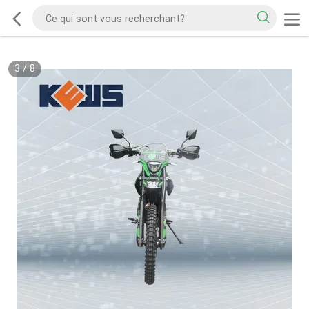
3
/
8