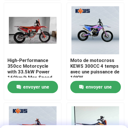
Torque
Visite d'usine
Contrôle de qualité
Contactez-nous
High-Performance
Moto de motocross
350cc Motorcycle
KEWS 300CC 4 temps
Blog
with 33.5kW Power
avec une puissance de
160km/h Max Speed
19KW
and 1460mm
envoyer une
envoyer une
4 motos d'Enduro de course
Wheelbase for
Motocross
demande
demande
Deux motos d'Enduro de course
Motos de rassemblement