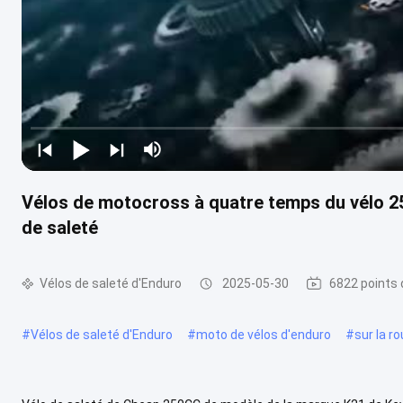
Vélos de motocross à quatre temps du vélo 25
de saleté
Vélos de saleté d'Enduro
2025-05-30
6822 points 
#
Vélos de saleté d'Enduro
#
moto de vélos d'enduro
#
sur la r