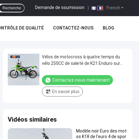
Demande de soumission
|
French
Recherche
NTRÔLE DE QUALITÉ
CONTACTEZ-NOUS
BLOG
Vélos de motocross à quatre temps du
vélo 250CC de saleté de K21 Enduro sur
outre du vélo de saleté
Contactez-nous maintenant
En savoir plus
Vidéos similaires
Modèle noir Euro des mot
os K18 de l'euro 4 de spor