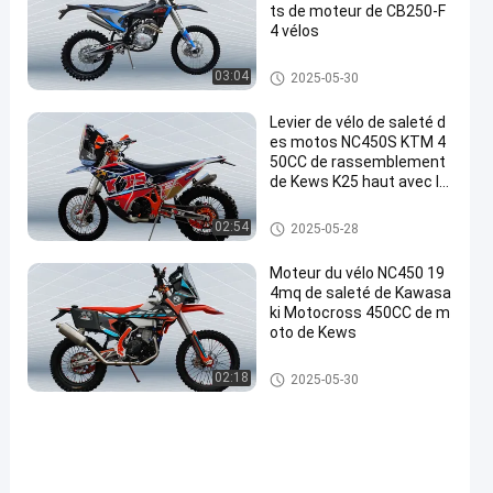
ts de moteur de CB250-F
4 vélos
Euro 4 motos
03:04
2025-05-30
Levier de vélo de saleté d
es motos NC450S KTM 4
50CC de rassemblement
de Kews K25 haut avec la
cellule de lithium
Motos de rassemblement
02:54
2025-05-28
Moteur du vélo NC450 19
4mq de saleté de Kawasa
ki Motocross 450CC de m
oto de Kews
Motos de rassemblement
02:18
2025-05-30