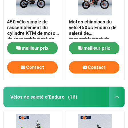
450 vélo simple de
Motos chinoises du
rassemblement du
vélo 450cc Enduro de
cylindre KTM de motos
saleté de
de rassemblement de
rassemblement de
cc NC450
moto de NC450 Off
meilleur prix
meilleur prix
Road
Contact
Contact
Vélos de saleté d'Enduro
(16)