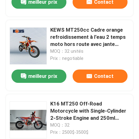
meilleur prix
Contact
KEWS MT250cc Cadre orange
refroidissement à l'eau 2 temps
moto hors route avec jante
EXCEL
MOQ：32 unités
Prix：negotiable
meilleur prix
Contact
K16 MT250 Off-Road
Motorcycle with Single-Cylinder
2-Stroke Engine and 250ml
Displacement
MOQ：32
Prix：2500$-3500$