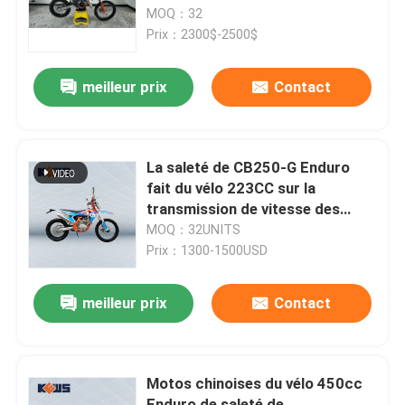
Suspension for Off-Road
MOQ：32
Adventure
Prix：2300$-2500$
Visite d'usine
meilleur prix
Contact
Contrôle de qualité
Contactez-nous
La saleté de CB250-G Enduro
fait du vélo 223CC sur la
transmission de vitesse des
Blog
motos 5 de route
MOQ：32UNITS
Prix：1300-1500USD
4 motos d'Enduro de course
meilleur prix
Contact
Deux motos d'Enduro de course
Motos chinoises du vélo 450cc
Motos de rassemblement
Enduro de saleté de