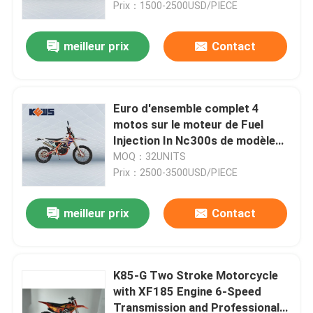
Prix：1500-2500USD/PIECE
meilleur prix
Contact
Euro d'ensemble complet 4
motos sur le moteur de Fuel
Injection In Nc300s de modèle
des motos K20 de Kews de route
MOQ：32UNITS
Prix：2500-3500USD/PIECE
meilleur prix
Contact
Maison
Produits
K85-G Two Stroke Motorcycle
with XF185 Engine 6-Speed
Transmission and Professional
Au sujet de nous