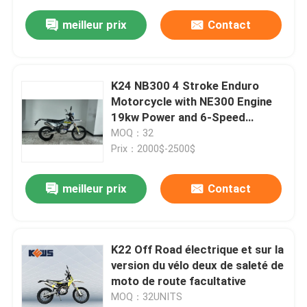
meilleur prix
Contact
K24 NB300 4 Stroke Enduro
Motorcycle with NE300 Engine
19kw Power and 6-Speed
Transmission for Off-Road
MOQ：32
Adventure
Prix：2000$-2500$
meilleur prix
Contact
K22 Off Road électrique et sur la
version du vélo deux de saleté de
moto de route facultative
MOQ：32UNITS