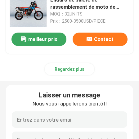
rassemblement de moto de
NC450 Off Road
MOQ：32UNITS
Vélos de saleté d'Enduro
Prix：2500-3500USD/PIECE
Motocross à quatre temps
meilleur prix
Contact
2 motocross de course
Regardez plus
Motos Super Motard
Laisser un message
Euro 4 motos
Nous vous rappellerons bientôt!