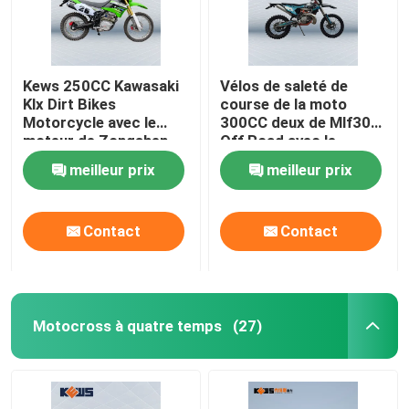
Kews 250CC Kawasaki
Vélos de saleté de
Klx Dirt Bikes
course de la moto
Motorcycle avec le
300CC deux de Mlf300
moteur de Zongshen
Off Road avec le
CB250
système électrique de
meilleur prix
meilleur prix
début
Contact
Contact
Motocross à quatre temps
(27)