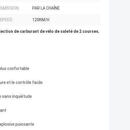
SMISSION:
PAR LA CHAÎNE
 SPEED:
120KM/H
njection de carburant de vélo de saleté de 2 courses
,
plus confortable
re et le contrôle facile
n sans inquiétude
rant
plosive puissante