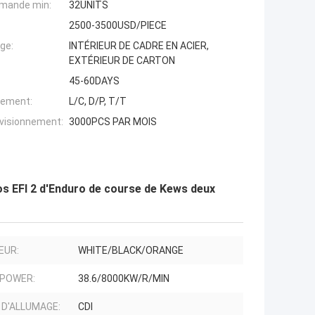
mande min:
32UNITS
2500-3500USD/PIECE
ge:
INTÉRIEUR DE CADRE EN ACIER,
EXTÉRIEUR DE CARTON
45-60DAYS
iement:
L/C, D/P, T/T
ovisionnement:
3000PCS PAR MOIS
os EFI 2 d'Enduro de course de Kews deux
EUR:
WHITE/BLACK/ORANGE
 POWER:
38.6/8000KW/R/MIN
 D'ALLUMAGE:
CDI