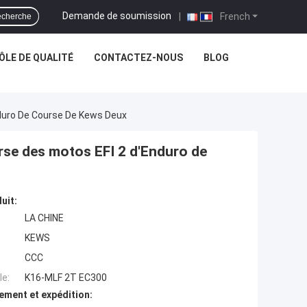
Demande de soumission
|
French
cherche
LE DE QUALITÉ
CONTACTEZ-NOUS
BLOG
nduro De Course De Kews Deux
urse des motos EFI 2 d'Enduro de
uit:
LA CHINE
KEWS
CCC
e:
K16-MLF 2T EC300
ement et expédition: