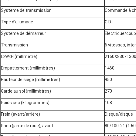
Système de transmission
Commande à ch
Type d'allumage
C.D.I
Système de démarreur
Électrique/coup
Transmission
6 vitesses, inte
L×W×H (millimètre)
2160X830x130
Empattement (millimètres)
1460
Hauteur de siège (millimètres)
950
Garde au sol (millimètres)
270
Poids sec (kilogrammes)
108
Frein (avant/arrière)
Disque/disque
Pneu (jante de roue), avant
80/100-21 (1.60