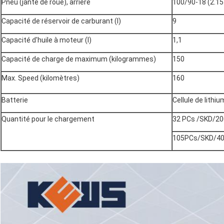
Pneu (jante de roue), arrière
100/90-18 (2.15
Capacité de réservoir de carburant (l)
9
Capacité d'huile à moteur (l)
1,1
Capacité de charge de maximum (kilogrammes)
150
Max. Speed (kilomètres)
160
Batterie
Cellule de lithiu
Quantité pour le chargement
32 PCs /SKD/2
105PCs/SKD/4