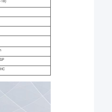
-18)
m
0GP
0HC