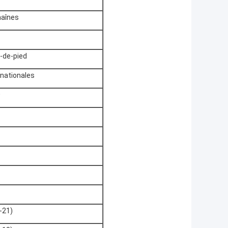
aînes
-de-pied
rnationales
0
-21)