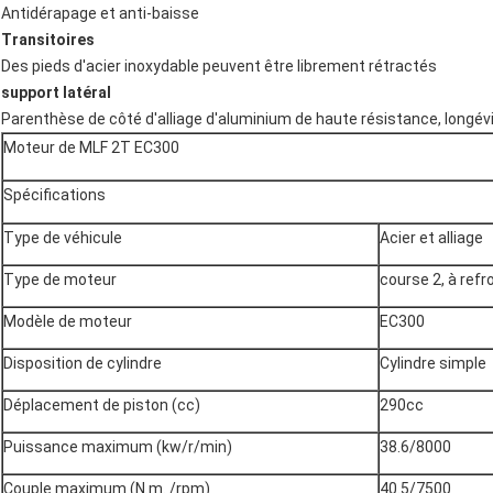
Antidérapage et anti-baisse
Transitoires
Des pieds d'acier inoxydable peuvent être librement rétractés
support latéral
Parenthèse de côté d'alliage d'aluminium de haute résistance, longév
Moteur de MLF 2T EC300
Spécifications
Type de véhicule
Acier et alliage
Type de moteur
course 2, à ref
Modèle de moteur
EC300
Disposition de cylindre
Cylindre simple
Déplacement de piston (cc)
290cc
Puissance maximum (kw/r/min)
38.6/8000
Couple maximum (N.m. /rpm)
40.5/7500