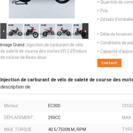
Quantité de com
Prix:
Détails d'emballa
Délai de livraison:
Conditions de pa
Image Grand :
Injection de carburant de vélo
de saleté de course des motos EFI 2 d'Enduro
Capacité d'appr
de course de Kews deux
Contact
Injection de carburant de vélo de saleté de course des mot
description de
Moteur:
EC300
COUL
DÉPLACEMENT:
290CC
MAX.
MAX. TORQUE:
40.5/7500N.M./RPM
TYPE