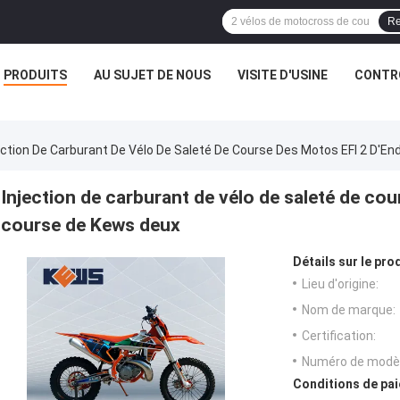
Re
PRODUITS
AU SUJET DE NOUS
VISITE D'USINE
CONTRÔ
ection De Carburant De Vélo De Saleté De Course Des Motos EFI 2 D'E
Injection de carburant de vélo de saleté de co
course de Kews deux
Détails sur le prod
Lieu d'origine:
Nom de marque:
Certification:
Numéro de modèl
Conditions de pai