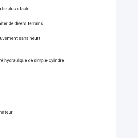
rtie plus stable
iter de divers terrains
mouvement sans heurt
ré hydraulique de simple-cylindre
inateur