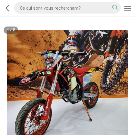
3
/
8