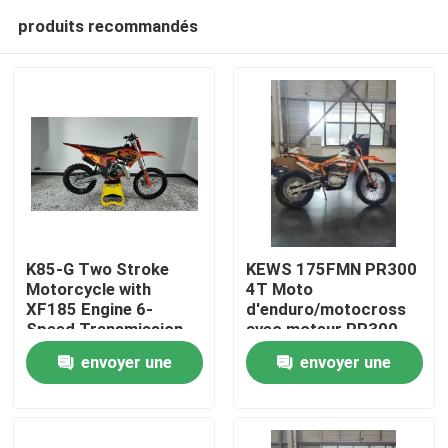
produits recommandés
K85-G Two Stroke
KEWS 175FMN PR300
Motorcycle with
4T Moto
XF185 Engine 6-
d'enduro/motocross
Maison
Speed Transmission
avec moteur PR300,
and Professional
cylindrée de 271,3 ml
envoyer une
envoyer une
Suspension for Off-
et démarreur
Produits
Road Adventure
électrique
demande
demande
Au sujet de nous