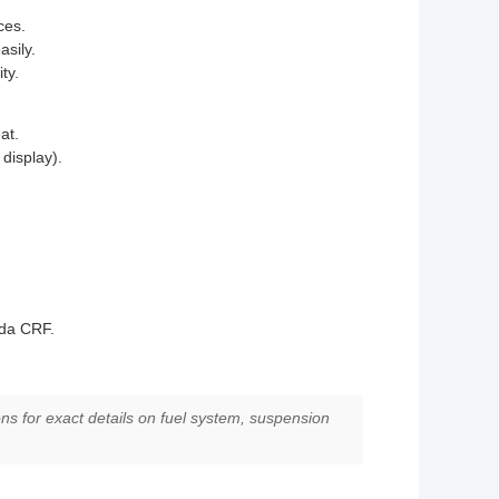
ces.
sily.
ty.
at.
display).
nda CRF.
ions for exact details on fuel system, suspension