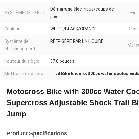
Démarrage électrique/coups de
SYSTÈME DE DÉBUT:
levie
pied
Couleur:
WHITE/BLACK/ORANGE
Dépl
Système de
RÉFRIGÉRÉ PAR UN LIQUIDE
Moteu
refroidissement:
Hauteur du siège:
37.8 pouces
Mettre en évidence:
Trail Bike Enduro
,
300cc water cooled Endu
Motocross Bike with 300cc Water Co
Supercross Adjustable Shock Trail B
Jump
Product Specifications