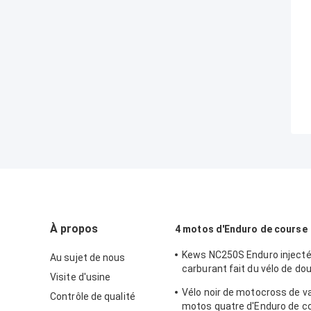
À propos
4 motos d'Enduro de course
Kews NC250S Enduro injecté
Au sujet de nous
carburant fait du vélo de do
Visite d'usine
de sport de version
Vélo noir de motocross de v
Contrôle de qualité
motos quatre d'Enduro de c