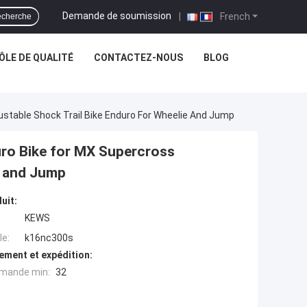
Demande de soumission
|
French
cherche
LE DE QUALITÉ
CONTACTEZ-NOUS
BLOG
stable Shock Trail Bike Enduro For Wheelie And Jump
ro Bike for MX Supercross
e and Jump
uit:
KEWS
e:
k16nc300s
ement et expédition:
mande min:
32