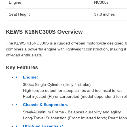
Engine
NC300s
Seat Height
37.8 inches
KEWS K16NC300S Overview
The KEWS K16NC300S is a rugged off-road motorcycle designed for 
combines a powerful engine with lightweight construction, making it 
off-road enthusiasts.
Key Features
Engine:
300cc Single-Cylinder (likely 4-stroke)
High torque output for steep climbs and technical terrain.
Fuel-injected (FI) or carbureted (model-dependent) for re
Chassis & Suspension:
Steel/Aluminum Frame - Balances durability and agility.
Long-Travel Suspension (Front: Inverted forks; Rear: Mon
Off-Road Essentials: