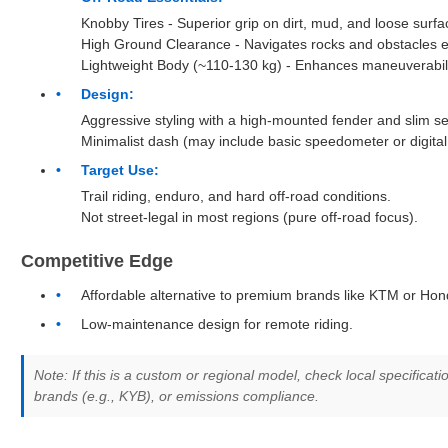
Knobby Tires - Superior grip on dirt, mud, and loose surfa
High Ground Clearance - Navigates rocks and obstacles ea
Lightweight Body (~110-130 kg) - Enhances maneuverabili
Design:
Aggressive styling with a high-mounted fender and slim se
Minimalist dash (may include basic speedometer or digital 
Target Use:
Trail riding, enduro, and hard off-road conditions.
Not street-legal in most regions (pure off-road focus).
Competitive Edge
Affordable alternative to premium brands like KTM or Ho
Low-maintenance design for remote riding.
Note: If this is a custom or regional model, check local specificat
brands (e.g., KYB), or emissions compliance.