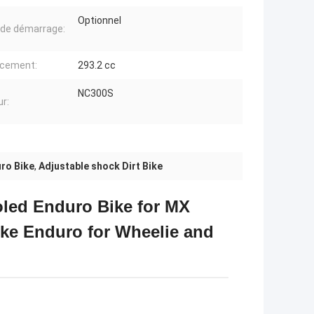
Optionnel
r de démarrage:
acement:
293.2 cc
NC300S
r:
ro Bike
,
Adjustable shock Dirt Bike
oled Enduro Bike for MX
ike Enduro for Wheelie and