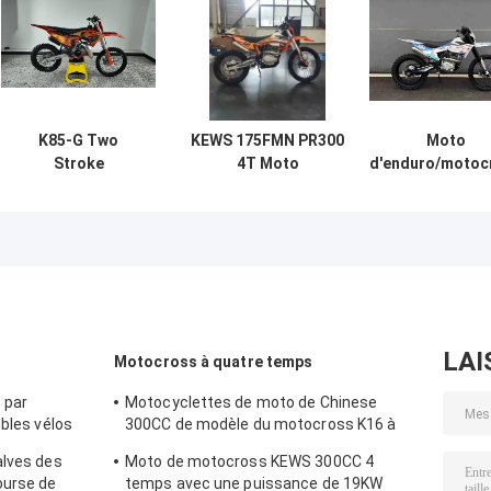
K85-G Two
KEWS 175FMN PR300
Moto
Stroke
4T Moto
d'enduro/motoc
Motorcycle with
d'enduro/motocross
KEWS 175FM
XF185 Engine 6-
avec moteur PR300,
CB300 4T av
Speed
cylindrée de 271,3 ml
cylindrée de 271
Transmission and
et démarreur
Moto de motoc
Professional
électrique
Suspension for
Off-Road
Adventure
LAI
Motocross à quatre temps
 par
Motocyclettes de moto de Chinese
ubles vélos
300CC de modèle du motocross K16 à
quatre temps de Kews Zs182mn NC300S
alves des
Moto de motocross KEWS 300CC 4
ourse de
temps avec une puissance de 19KW