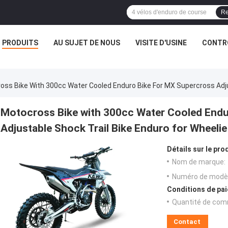
Re
PRODUITS
AU SUJET DE NOUS
VISITE D'USINE
CONTRÔ
oss Bike With 300cc Water Cooled Enduro Bike For MX Supercross Adju
Motocross Bike with 300cc Water Cooled Endu
Adjustable Shock Trail Bike Enduro for Wheeli
Détails sur le prod
Nom de marque:
Numéro de modèl
Conditions de pai
Quantité de com
Contact