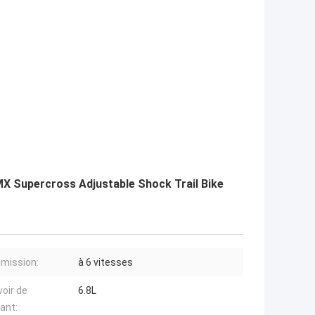
X Supercross Adjustable Shock Trail Bike
mission:
à 6 vitesses
voir de
6.8L
ant: