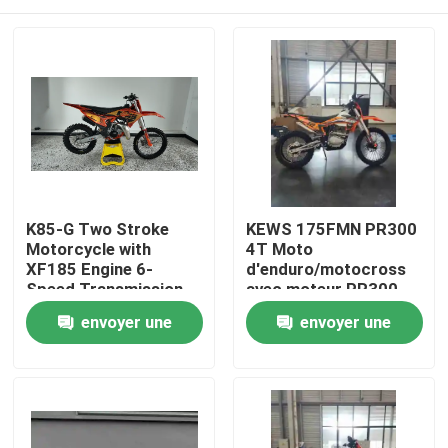
K85-G Two Stroke
KEWS 175FMN PR300
Motorcycle with
4T Moto
XF185 Engine 6-
d'enduro/motocross
Speed Transmission
avec moteur PR300,
and Professional
cylindrée de 271,3 ml
Maison
envoyer une
envoyer une
Suspension for Off-
et démarreur
Road Adventure
électrique
demande
demande
Produits
Au sujet de nous