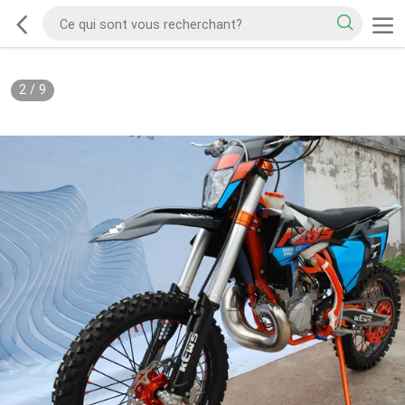
2
/
9