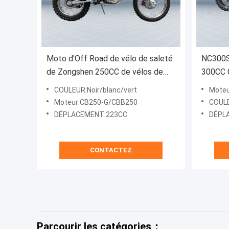
Moto d'Off Road de vélo de saleté
NC300S 
de Zongshen 250CC de vélos de
300CC C
saleté de CB250-G Enduro
COULEUR:Noir/blanc/vert
Moteu
Moteur:CB250-G/CBB250
COUL
DÉPLACEMENT:223CC
DÉPL
CONTACTEZ
Parcourir les catégories：