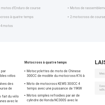
 motos d'Enduro de course
Motos de rassemblem
cross à quatre temps
2 motocross de cours
 4 motos
LAI
Motocross à quatre temps
 par
Motocyclettes de moto de Chinese
ubles vélos
300CC de modèle du motocross K16 à
quatre temps de Kews Zs182mn NC300S
alves des
Moto de motocross KEWS 300CC 4
ourse de
temps avec une puissance de 19KW
Motos simples refroidies par air de
fait du vélo
cylindre de Honda NC300S avec le
unes avec le
carburateur et l'injection de carburant