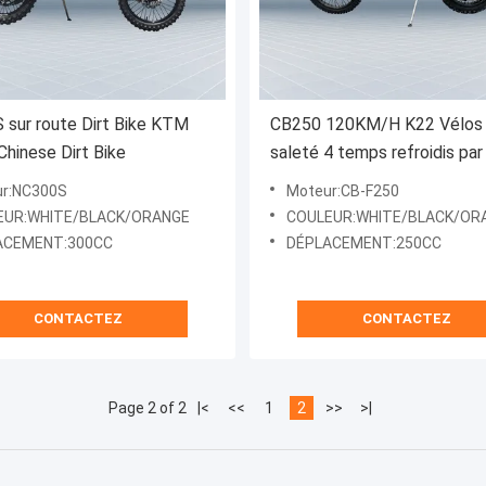
sur route Dirt Bike KTM
CB250 120KM/H K22 Vélos
hinese Dirt Bike
saleté 4 temps refroidis par 
avec ensemble complet
r:NC300S
Moteur:CB-F250
EUR:WHITE/BLACK/ORANGE
COULEUR:WHITE/BLACK/OR
ACEMENT:300CC
DÉPLACEMENT:250CC
CONTACTEZ
CONTACTEZ
Page 2 of 2
|<
<<
1
2
>>
>|