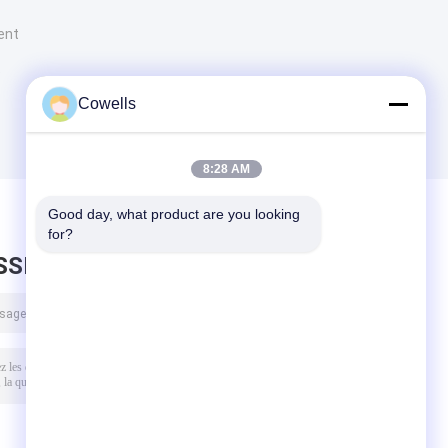
ent
e
Cowells
8:28 AM
Good day, what product are you looking 
for?
SSEZ UN MESSAGE