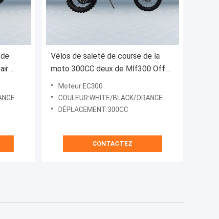
 de
Vélos de saleté de course de la
air
moto 300CC deux de Mlf300 Off
Road avec le système électrique
Moteur:EC300
de début
ANGE
COULEUR:WHITE/BLACK/ORANGE
DÉPLACEMENT:300CC
CONTACTEZ