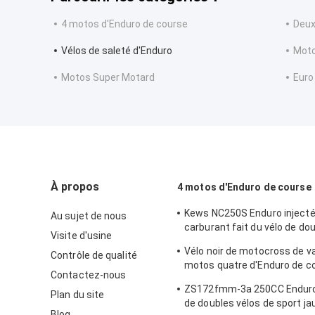
4 motos d'Enduro de course
Deux
Vélos de saleté d'Enduro
Moto
Motos Super Motard
Euro
À propos
4 motos d'Enduro de course
Kews NC250S Enduro injecté
Au sujet de nous
carburant fait du vélo de do
Visite d'usine
de sport de version
Vélo noir de motocross de v
Contrôle de qualité
motos quatre d'Enduro de c
Contactez-nous
Kews NC250S 250CC 4
ZS172fmm-3a 250CC Enduro 
Plan du site
de doubles vélos de sport ja
Blog