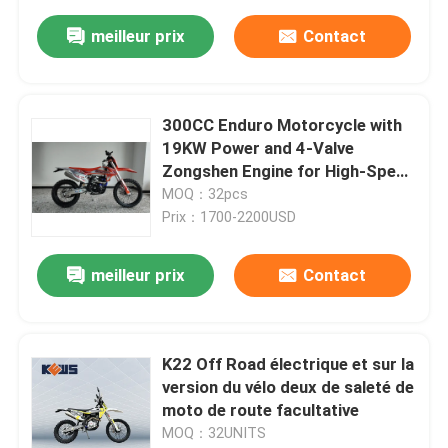
meilleur prix
Contact
300CC Enduro Motorcycle with
19KW Power and 4-Valve
Zongshen Engine for High-Speed
Off-Road Dirt Bike
MOQ：32pcs
Prix：1700-2200USD
meilleur prix
Contact
K22 Off Road électrique et sur la
version du vélo deux de saleté de
moto de route facultative
MOQ：32UNITS