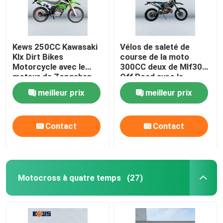
Kews 250CC Kawasaki
Vélos de saleté de
Klx Dirt Bikes
course de la moto
Motorcycle avec le
300CC deux de Mlf300
moteur de Zongshen
Off Road avec le
CB250
système électrique de
meilleur prix
meilleur prix
début
Contact
Contact
Motocross à quatre temps
(27)