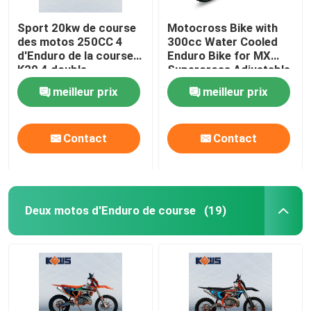
Sport 20kw de course
Motocross Bike with
des motos 250CC 4
300cc Water Cooled
d'Enduro de la course
Enduro Bike for MX
K20 4 double
Supercross Adjustable
Shock Trail Bike
meilleur prix
meilleur prix
Enduro for Wheelie and
Jump
Contact
Contact
Deux motos d'Enduro de course
(19)