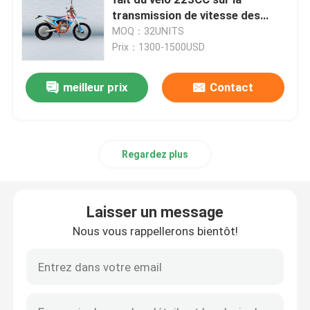
transmission de vitesse des
motos 5 de route
MOQ：32UNITS
Vélos de saleté d'Enduro
Prix：1300-1500USD
Motocross à quatre temps
meilleur prix
Contact
2 motocross de course
Regardez plus
Motos Super Motard
Laisser un message
Euro 4 motos
Nous vous rappellerons bientôt!