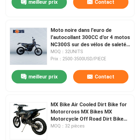
meilleur prix
Contact
Moto noire dans l'euro de
l'autocollant 300CC d'or 4 motos
NC300S sur des vélos de saleté
de route
MOQ：32UNITS
Prix：2500-3500USD/PIECE
meilleur prix
Contact
MX Bike Air Cooled Dirt Bike for
Motorcross MX Bikes MX
Motorcycle Off Road Dirt Bike
for Enduro KEWS Dirtbike
MOQ：32 pièces