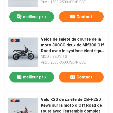
Prix：1500-2500USD/PIECE
meilleur prix
Contact
Vélos de saleté de course de la
moto 300CC deux de Mlf300 Off
Road avec le système électrique
de début
MOQ：32UNITS
Prix：2500-3500USD/PIECE
meilleur prix
Contact
Maison
Produits
Vélo K20 de saleté de CB-F250
Kews sur la moto d'Off Road de
route avec l'ensemble complet
Au sujet de nous