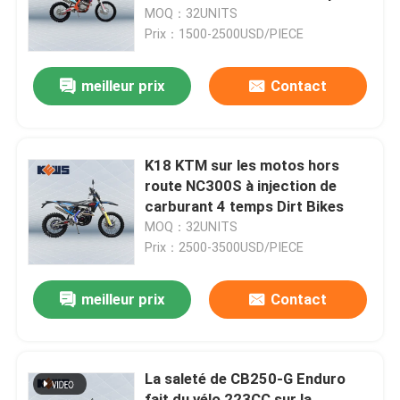
MOQ：32UNITS
Prix：1500-2500USD/PIECE
Visite d'usine
meilleur prix
Contact
Contrôle de qualité
Contactez-nous
K18 KTM sur les motos hors
route NC300S à injection de
carburant 4 temps Dirt Bikes
Blog
MOQ：32UNITS
Prix：2500-3500USD/PIECE
4 motos d'Enduro de course
meilleur prix
Contact
Deux motos d'Enduro de course
La saleté de CB250-G Enduro
Motos de rassemblement
fait du vélo 223CC sur la