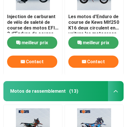
Injection de carburant
Les motos d'Enduro de
de vélo de saleté de
course de Kews Mlf250
course des motos EFI
K16 deux circulent en
2 d'Enduro de course
voiture les motocross
de Kews deux
250CC 2T
meilleur prix
meilleur prix
Contact
Contact
Motos de rassemblement
(13)