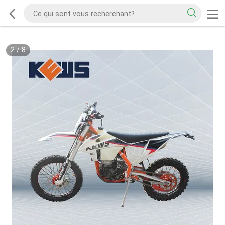
2
/
8