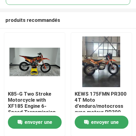
produits recommandés
K85-G Two Stroke
KEWS 175FMN PR300
Maison
Motorcycle with
4T Moto
XF185 Engine 6-
d'enduro/motocross
Speed Transmission
avec moteur PR300,
Produits
and Professional
cylindrée de 271,3 ml
envoyer une
envoyer une
Suspension for Off-
et démarreur
Road Adventure
électrique
Au sujet de nous
demande
demande