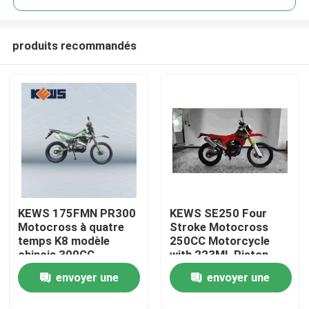
produits recommandés
KEWS 175FMN PR300
KEWS SE250 Four
Maison
Motocross à quatre
Stroke Motocross
temps K8 modèle
250CC Motorcycle
chinois 300CC
with 223ML Piston
Produits
Motocycle
Displacement 15/8500
envoyer une
envoyer une
Motocycles
Maximum Power and
19/6500 Maximum
Au sujet de nous
demande
demande