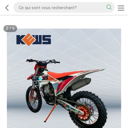
3
/
6