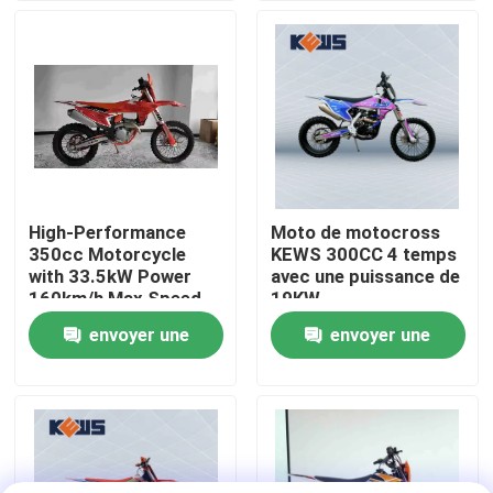
Torque
Visite d'usine
Contrôle de qualité
Contactez-nous
High-Performance
Moto de motocross
350cc Motorcycle
KEWS 300CC 4 temps
Blog
with 33.5kW Power
avec une puissance de
160km/h Max Speed
19KW
and 1460mm
envoyer une
envoyer une
4 motos d'Enduro de course
Wheelbase for
Motocross
demande
demande
Deux motos d'Enduro de course
Motos de rassemblement