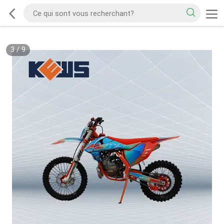
3
/
9