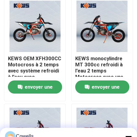
Visite d'usine
Contrôle de qualité
Contactez-nous
KEWS OEM XFH300CC
KEWS monocylindre
Motocross à 2 temps
MT 300cc refroidi à
avec système refroidi
l'eau 2 temps
Blog
à l'eau avec
Motocross avec une
configurations
forte puissance
envoyer une
envoyer une
optionnelles
4 motos d'Enduro de course
demande
demande
Deux motos d'Enduro de course
Motos de rassemblement
Cowells