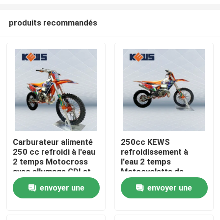
produits recommandés
Carburateur alimenté
250cc KEWS
250 cc refroidi à l'eau
refroidissement à
Maison
2 temps Motocross
l'eau 2 temps
avec allumage CDI et
Motocyclette de
autocollants en option
conduite CNC
Produits
envoyer une
envoyer une
direction avec forte
puissance
demande
demande
Au sujet de nous