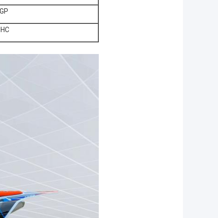
0GP
0HC