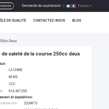
Demande de soumission
|
French
cherche
LE DE QUALITÉ
CONTACTEZ-NOUS
BLOG
250cc Deux
 de saleté de la course 250cc deux
uit:
LA CHINE
KEWS
CCC
e:
K16-MT250
ement et expédition:
mande min:
32UNITS