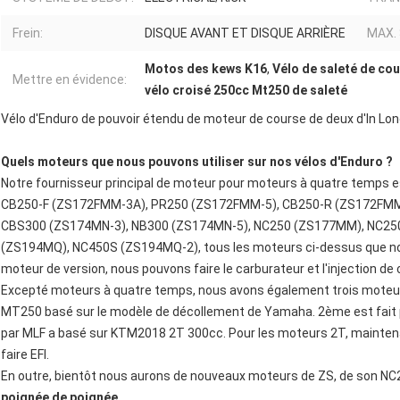
Frein:
DISQUE AVANT ET DISQUE ARRIÈRE
MAX.
Motos des kews K16
,
Vélo de saleté de co
Mettre en évidence:
vélo croisé 250cc Mt250 de saleté
Vélo d'Enduro de pouvoir étendu de moteur de course de deux d'In Lo
Quels moteurs que nous pouvons utiliser sur nos vélos d'Enduro ?
Notre fournisseur principal de moteur pour moteurs à quatre temp
CB250-F (ZS172FMM-3A), PR250 (ZS172FMM-5), CB250-R (ZS172FMM
CBS300 (ZS174MN-3), NB300 (ZS174MN-5), NC250 (ZS177MM), NC25
(ZS194MQ), NC450S (ZS194MQ-2), tous les moteurs ci-dessus que nou
moteur de version, nous pouvons faire le carburateur et l'injection de
Excepté moteurs à quatre temps, nous avons également trois moteurs d
MT250 basé sur le modèle de décollement de Yamaha. 2ème est fait 
par MLF a basé sur KTM2018 2T 300cc. Pour les moteurs 2T, maintena
faire EFI.
En outre, bientôt nous aurons de nouveaux moteurs de ZS, de son N
poignée de poignée