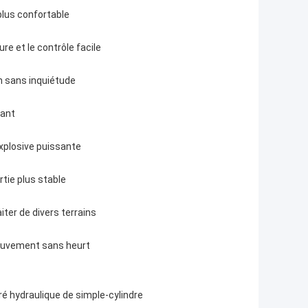
plus confortable
re et le contrôle facile
n sans inquiétude
rant
plosive puissante
rtie plus stable
iter de divers terrains
mouvement sans heurt
ré hydraulique de simple-cylindre