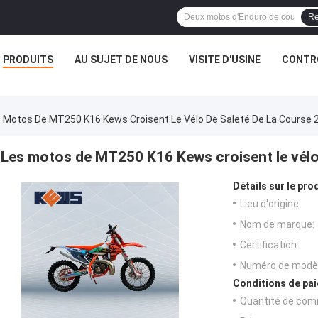
Re
PRODUITS
AU SUJET DE NOUS
VISITE D'USINE
CONTRÔ
 Motos De MT250 K16 Kews Croisent Le Vélo De Saleté De La Course 
Les motos de MT250 K16 Kews croisent le vélo
Détails sur le prod
Lieu d'origine:
Nom de marque:
Certification:
Numéro de modèl
Conditions de pai
Quantité de com