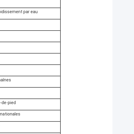
roidissement par eau
aînes
-de-pied
rnationales
0