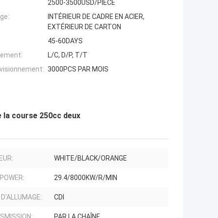
2500-3500USD/PIECE
ge:
INTÉRIEUR DE CADRE EN ACIER,
EXTÉRIEUR DE CARTON
45-60DAYS
iement:
L/C, D/P, T/T
ovisionnement:
3000PCS PAR MOIS
e la course 250cc deux
EUR:
WHITE/BLACK/ORANGE
 POWER:
29.4/8000KW/R/MIN
 D'ALLUMAGE:
CDI
SMISSION:
PAR LA CHAÎNE