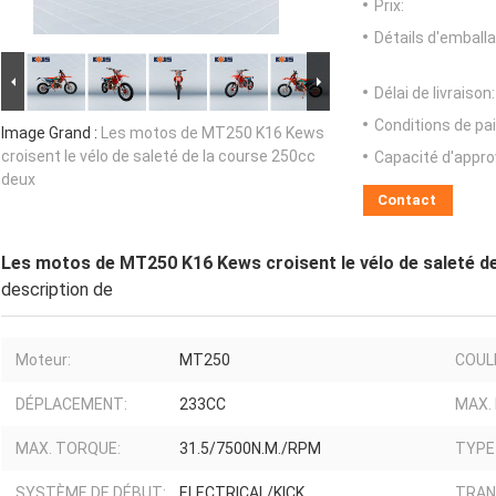
Prix:
Détails d'emballa
Délai de livraison:
Conditions de pa
Image Grand :
Les motos de MT250 K16 Kews
croisent le vélo de saleté de la course 250cc
Capacité d'appr
deux
Contact
Les motos de MT250 K16 Kews croisent le vélo de saleté d
description de
Moteur:
MT250
COUL
DÉPLACEMENT:
233CC
MAX.
MAX. TORQUE:
31.5/7500N.M./RPM
TYPE
SYSTÈME DE DÉBUT:
ELECTRICAL/KICK
TRAN