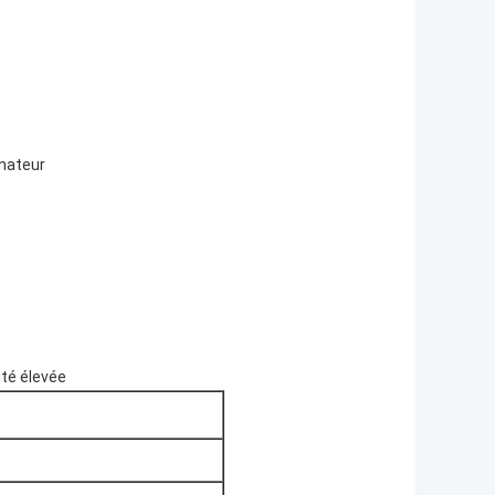
inateur
ité élevée