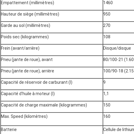
Empattement (millimètres)
1460
Hauteur de siège (millimètres)
950
Garde au sol (millimètres)
270
Poids sec (kilogrammes)
108
Frein (avant/arrière)
Disque/disque
Pneu (jante de roue), avant
80/100-21 (1.60
Pneu (jante de roue), arrière
100/90-18 (2.15
Capacité de réservoir de carburant (l)
9
Capacité d'huile à moteur (l)
1,1
Capacité de charge maximale (kilogrammes)
150
Max. Speed (kilomètres)
160
Batterie
Cellule de lithiu