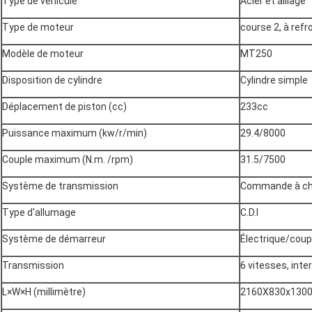
Type de véhicule
Acier et alliage
Type de moteur
course 2, à ref
Modèle de moteur
MT250
Disposition de cylindre
Cylindre simple
Déplacement de piston (cc)
233cc
Puissance maximum (kw/r/min)
29.4/8000
Couple maximum (N.m. /rpm)
31.5/7500
Système de transmission
Commande à ch
Type d'allumage
C.D.I
Système de démarreur
Électrique/coup
Transmission
6 vitesses, inte
L×W×H (millimètre)
2160X830x130