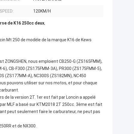
 SPEED:
120KM/H
urse de K16 250cc deux
,
ncin Mt 250 de modèle de la marque K16 de Kews
s est ZONGSHEN, nous emploient CB250-G (ZS165FMM),
-6), CB-F300 (ZS175FMM-3A), PR300 (ZS175FMM-5),
0S (ZS177MM-A), NC300S (ZS182MN), NC450
s pouvons utiliser sur nos motos, et pour chaque
 carburant.
e la version 2T. 1er est fait par Loncin a appelé
par MLF a basé sur KTM2018 2T 250cc. 3ème est fait
nt peut seulement faire le carburateur, ne peut pas
C250RR et de NX300.