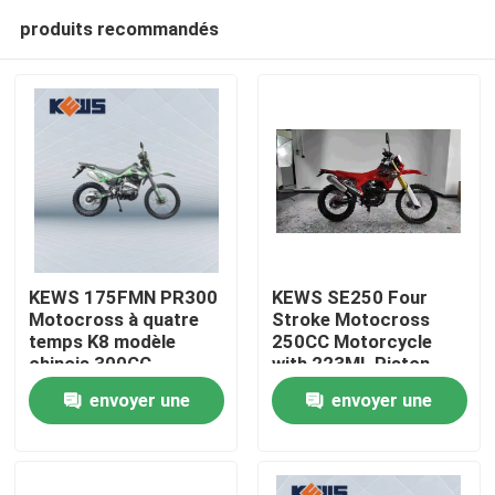
produits recommandés
KEWS 175FMN PR300
KEWS SE250 Four
Motocross à quatre
Stroke Motocross
temps K8 modèle
250CC Motorcycle
Maison
chinois 300CC
with 223ML Piston
Motocycle
Displacement 15/8500
envoyer une
envoyer une
Motocycles
Maximum Power and
Produits
19/6500 Maximum
demande
demande
Torque
Au sujet de nous