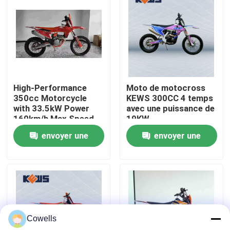
Visite d'usine
Contrôle de qualité
High-Performance
Moto de motocross
Contactez-nous
350cc Motorcycle
KEWS 300CC 4 temps
with 33.5kW Power
avec une puissance de
160km/h Max Speed
19KW
Blog
and 1460mm
envoyer une
envoyer une
Wheelbase for
Motocross
demande
demande
4 motos d'Enduro de course
Deux motos d'Enduro de course
Cowells
Motos de rassemblement