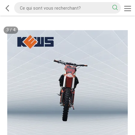
3
/
4