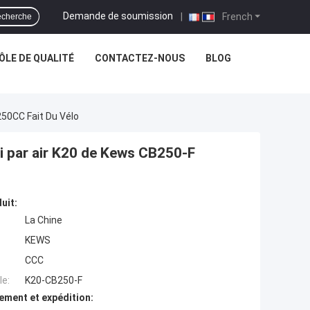
Demande de soumission
|
French
cherche
LE DE QUALITÉ
CONTACTEZ-NOUS
BLOG
250CC Fait Du Vélo
i par air K20 de Kews CB250-F
uit:
La Chine
KEWS
CCC
e:
K20-CB250-F
ement et expédition: