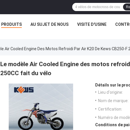
Re
PRODUITS
AU SUJET DE NOUS
VISITE D'USINE
CONTRÔ
le Air Cooled Engine Des Motos Refroidi Par Air K20 De Kews CB250-F 
Le modèle Air Cooled Engine des motos refroid
250CC fait du vélo
Détails sur le prod
Lieu d'origine:
Nom de marque:
Certification:
Numéro de modèl
Conditions de pai