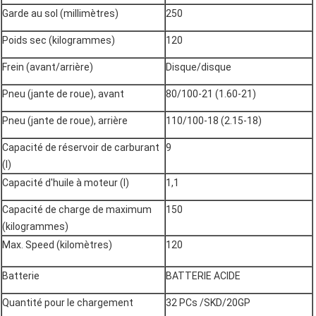
Garde au sol (millimètres)
250
Poids sec (kilogrammes)
120
Frein (avant/arrière)
Disque/disque
Pneu (jante de roue), avant
80/100-21 (1.60-21)
Pneu (jante de roue), arrière
110/100-18 (2.15-18)
Capacité de réservoir de carburant
9
(l)
Capacité d'huile à moteur (l)
1,1
Capacité de charge de maximum
150
(kilogrammes)
Max. Speed (kilomètres)
120
Batterie
BATTERIE ACIDE
Quantité pour le chargement
32 PCs /SKD/20GP