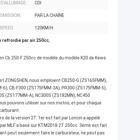
 D'ALLUMAGE:
CDI
SMISSION:
PAR LA CHAÎNE
 SPEED:
120KM/H
 refroidie par air 250cc
,
shen Cb 250-F 250cc de modèle du modèle K20 de Kews
s est ZONGSHEN, nous emploient CB250-G (ZS165FMM),
-6), CB-F300 (ZS175FMM-3A), PR300 (ZS175FMM-5),
0S (ZS177MM-A), NC300S (ZS182MN), NC450
s pouvons utiliser sur nos motos, et pour chaque
 carburant.
e la version 2T. 1er est fait par Loncin a appelé
par MLF a basé sur KTM2018 2T 250cc. 3ème est fait
nt peut seulement faire le carburateur, ne peut pas