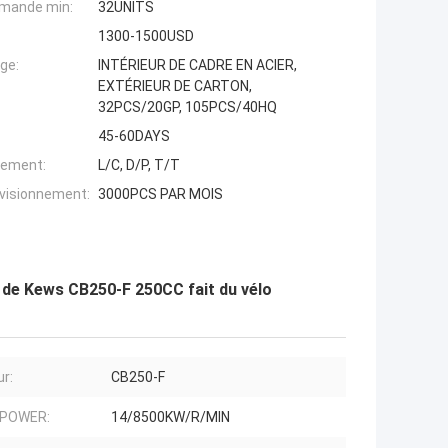
mande min:
32UNITS
1300-1500USD
ge:
INTÉRIEUR DE CADRE EN ACIER,
EXTÉRIEUR DE CARTON,
32PCS/20GP, 105PCS/40HQ
45-60DAYS
iement:
L/C, D/P, T/T
ovisionnement:
3000PCS PAR MOIS
0 de Kews CB250-F 250CC fait du vélo
r:
CB250-F
 POWER:
14/8500KW/R/MIN