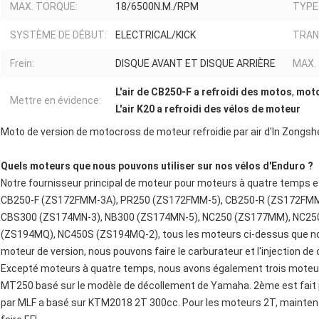
MAX. TORQUE:
18/6500N.M./RPM
TYPE
SYSTÈME DE DÉBUT:
ELECTRICAL/KICK
TRAN
Frein:
DISQUE AVANT ET DISQUE ARRIÈRE
MAX.
L'air de CB250-F a refroidi des motos
,
moto
Mettre en évidence:
L'air K20 a refroidi des vélos de moteur
Moto de version de motocross de moteur refroidie par air d'In Zong
Quels moteurs que nous pouvons utiliser sur nos vélos d'Enduro ?
Notre fournisseur principal de moteur pour moteurs à quatre temp
CB250-F (ZS172FMM-3A), PR250 (ZS172FMM-5), CB250-R (ZS172FMM
CBS300 (ZS174MN-3), NB300 (ZS174MN-5), NC250 (ZS177MM), NC25
(ZS194MQ), NC450S (ZS194MQ-2), tous les moteurs ci-dessus que nou
moteur de version, nous pouvons faire le carburateur et l'injection de
Excepté moteurs à quatre temps, nous avons également trois moteurs d
MT250 basé sur le modèle de décollement de Yamaha. 2ème est fait 
par MLF a basé sur KTM2018 2T 300cc. Pour les moteurs 2T, maintena