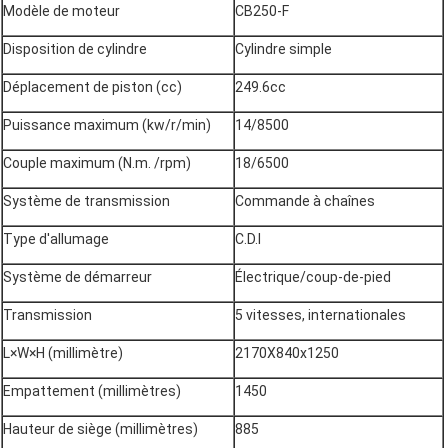
Modèle de moteur
CB250-F
Disposition de cylindre
Cylindre simple
Déplacement de piston (cc)
249.6cc
Puissance maximum (kw/r/min)
14/8500
Couple maximum (N.m. /rpm)
18/6500
Système de transmission
Commande à chaînes
Type d'allumage
C.D.I
Système de démarreur
Électrique/coup-de-pied
Transmission
5 vitesses, internationales
L×W×H (millimètre)
2170X840x1250
Empattement (millimètres)
1450
Hauteur de siège (millimètres)
885