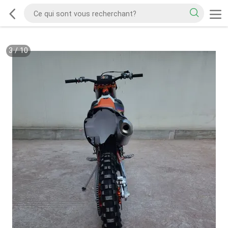
3
/
10