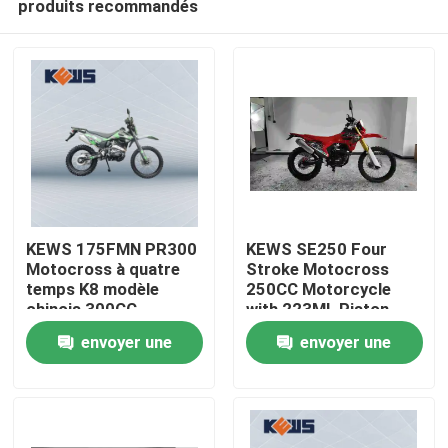
produits recommandés
KEWS 175FMN PR300
KEWS SE250 Four
Motocross à quatre
Stroke Motocross
temps K8 modèle
250CC Motorcycle
chinois 300CC
with 223ML Piston
Maison
Motocycle
Displacement 15/8500
envoyer une
envoyer une
Motocycles
Maximum Power and
19/6500 Maximum
Produits
demande
demande
Torque
Au sujet de nous