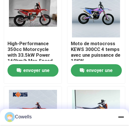
Visite d'usine
Contrôle de qualité
High-Performance
Moto de motocross
350cc Motorcycle
KEWS 300CC 4 temps
Contactez-nous
with 33.5kW Power
avec une puissance de
160km/h Max Speed
19KW
and 1460mm
envoyer une
envoyer une
Blog
Wheelbase for
Motocross
demande
demande
4 motos d'Enduro de course
Deux motos d'Enduro de course
Cowells
Motos de rassemblement