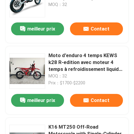
Shock Trail Bike Enduro for
MOQ：32
Wheelie and Jump
Visite d'usine
meilleur prix
Contact
Contrôle de qualité
Contactez-nous
Moto d'enduro 4 temps KEWS
k28 R-edition avec moteur 4
temps à refroidissement liquide,
Blog
garde au sol de 300 mm et
MOQ：32
doubles disques de grand
Prix：$1700-$2200
diamètre
4 motos d'Enduro de course
meilleur prix
Contact
Deux motos d'Enduro de course
K16 MT250 Off-Road
Motos de rassemblement
Motorcycle with Single-Cylinder