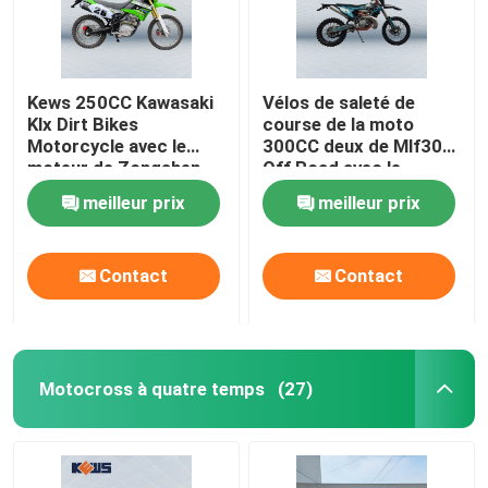
Kews 250CC Kawasaki
Vélos de saleté de
Klx Dirt Bikes
course de la moto
Motorcycle avec le
300CC deux de Mlf300
moteur de Zongshen
Off Road avec le
CB250
système électrique de
meilleur prix
meilleur prix
début
Contact
Contact
Motocross à quatre temps
(27)