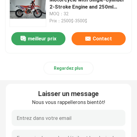
2-Stroke Engine and 250ml
Displacement
MOQ：32
Vélos de saleté d'Enduro
Prix：2500$-3500$
Motocross à quatre temps
meilleur prix
Contact
2 motocross de course
Regardez plus
Motos Super Motard
Laisser un message
Euro 4 motos
Nous vous rappellerons bientôt!