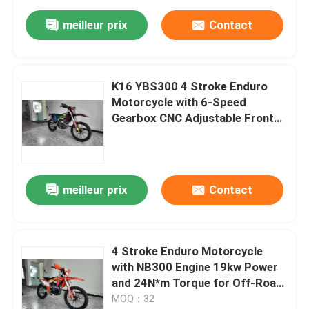
meilleur prix
Contact
K16 YBS300 4 Stroke Enduro
Motorcycle with 6-Speed
Gearbox CNC Adjustable Front
Shock and Hydraulic Rear Shock
Absorber
meilleur prix
Contact
4 Stroke Enduro Motorcycle
with NB300 Engine 19kw Power
and 24N*m Torque for Off-Road
Performance
MOQ：32