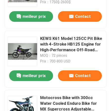
Prix：1750$-2600$
meilleur prix
Contact
KEWS K61 Model 125CC Pit Bike
with 4-Stroke HB125 Engine for
High-Performance Off-Road
Adventures
MOQ：72 pièces
Prix：700-800 USD
meilleur prix
Contact
Maison
Produits
Motocross Bike with 300cc
Water Cooled Enduro Bike for
MX Supercross Adjustable
Au sujet de nous