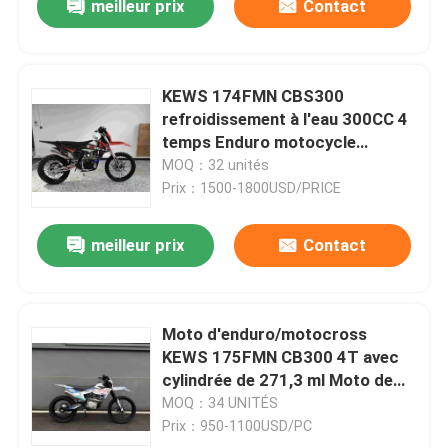
meilleur prix
Contact
KEWS 174FMN CBS300
refroidissement à l'eau 300CC 4
temps Enduro motocycle
motocross vélo
MOQ：32 unités
Prix：1500-1800USD/PRICE
meilleur prix
Contact
Moto d'enduro/motocross
KEWS 175FMN CB300 4T avec
cylindrée de 271,3 ml Moto de
motocross
MOQ：34 UNITÉS
Prix：950-1100USD/PC