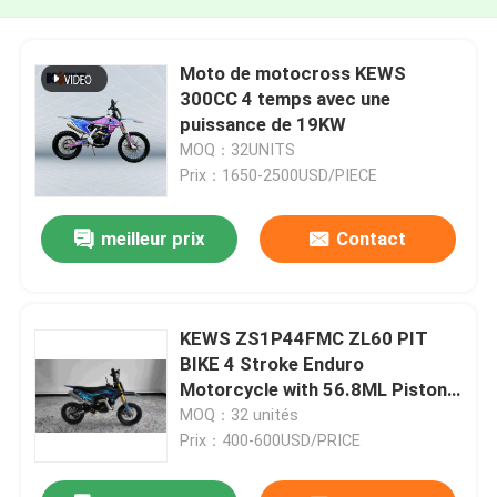
Moto de motocross KEWS
300CC 4 temps avec une
puissance de 19KW
MOQ：32UNITS
Prix：1650-2500USD/PIECE
meilleur prix
Contact
KEWS ZS1P44FMC ZL60 PIT
BIKE 4 Stroke Enduro
Motorcycle with 56.8ML Piston
Displacement 2.8L Fuel Tank and
MOQ：32 unités
50km/h Max Speed
Prix：400-600USD/PRICE