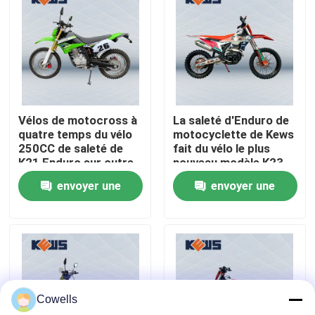
Visite d'usine
Contrôle de qualité
Vélos de motocross à
La saleté d'Enduro de
Contactez-nous
quatre temps du vélo
motocyclette de Kews
250CC de saleté de
fait du vélo le plus
K21 Enduro sur outre
nouveau modèle K23
Blog
du vélo de saleté
dans le moteur de
envoyer une
envoyer une
Zongshen NC300S
demande
demande
4 motos d'Enduro de course
Deux motos d'Enduro de course
Cowells
Motos de rassemblement