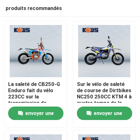
produits recommandés
La saleté de CB250-G
Sur le vélo de saleté
Enduro fait du vélo
de course de Dirtbikes
223CC sur la
NC250 250CC KTM 4 à
Maison
transmission de
quatre temps de la
vitesse des motos 5
moto d'Off Road
envoyer une
envoyer une
de route
Produits
demande
demande
Au sujet de nous