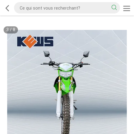
3
/
8