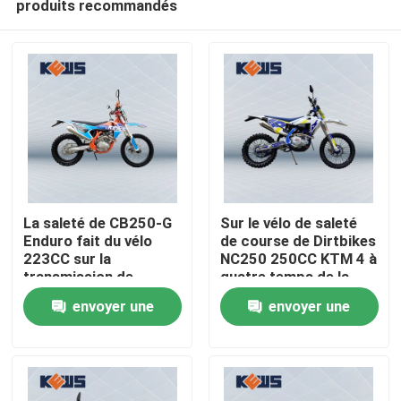
produits recommandés
La saleté de CB250-G
Sur le vélo de saleté
Enduro fait du vélo
de course de Dirtbikes
223CC sur la
NC250 250CC KTM 4 à
transmission de
quatre temps de la
Maison
vitesse des motos 5
moto d'Off Road
envoyer une
envoyer une
de route
Produits
demande
demande
Au sujet de nous