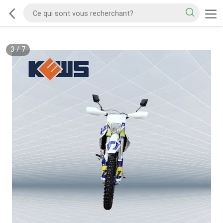
3
/
7