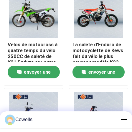
Visite d'usine
Contrôle de qualité
Vélos de motocross à
La saleté d'Enduro de
quatre temps du vélo
motocyclette de Kews
Contactez-nous
250CC de saleté de
fait du vélo le plus
K21 Enduro sur outre
nouveau modèle K23
du vélo de saleté
dans le moteur de
envoyer une
envoyer une
Blog
Zongshen NC300S
demande
demande
4 motos d'Enduro de course
Deux motos d'Enduro de course
Cowells
Motos de rassemblement