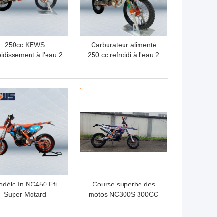
250cc KEWS
Carburateur alimenté
oidissement à l'eau 2
250 cc refroidi à l'eau 2
ps Motocyclette de
temps Motocross avec
duite CNC direction
allumage CDI et
ec forte puissance
autocollants en option
LLEUR PRIX
MEILLEUR PRIX
dèle In NC450 Efi
Course superbe des
Super Motard
motos NC300S 300CC
orcycles 120KM/H de
quatre de Motard de
marque K16 de Kews
moteur refroidi à l'eau de