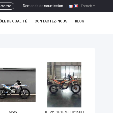
Demande de soumission
|
French
cherche
LE DE QUALITÉ
CONTACTEZ-NOUS
BLOG
LLEUR PRIX
MEILLEUR PRIX
Moto
KEWS 161FMJ CB150D