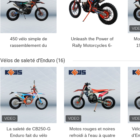
450 vélo simple de
Unleash the Power of
Mo
rassemblement du
Rally Motorcycles 6-
1
cylindre KTM de motos
Speed Manual
K
de rassemblement de cc
Transmission and 40.8
450
Vélos de saleté d'Enduro
(16)
NC450
Max Power for the
MEILLEUR PRIX
MEILLEUR PRIX
MEI
Ultimate Riding
Experience
La saleté de CB250-G
Motos rouges et noires
Vél
Enduro fait du vélo
refroidi à l'eau à quatre
d'En