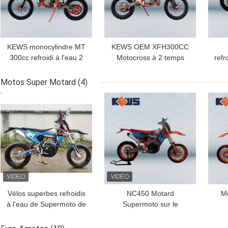
KEWS monocylindre MT
KEWS OEM XFH300CC
300cc refroidi à l'eau 2
Motocross à 2 temps
refr
temps Motocross avec
avec système refroidi à
tem
une forte puissance
l'eau avec configurations
con
Motos Super Motard
(4)
optionnelles
av
MEILLEUR PRIX
MEILLEUR PRIX
MEI
Vélos superbes refroidis
NC450 Motard
Mo
à l'eau de Supermoto de
Supermoto sur le
motos du moteur NC450
motocross de vélo de
Mot
Motard à quatre temps
saleté de route fait du
la 