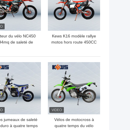
teur du vélo NC450
Kews K16 modèle rallye
94mq de saleté de
motos hors route 450CC
awasaki Motocross
Motocross vélo NC450
CC de moto de Kews
moteur fabriqué par
Zongshen
LLEUR PRIX
MEILLEUR PRIX
os jumeaux de saleté
Vélos de motocross à
duro à quatre temps
quatre temps du vélo