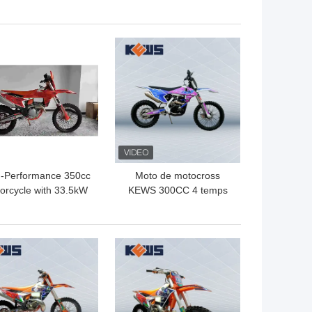
la came de moto de
250CC de saleté de K21
0CC Enduro avec le
Enduro sur outre du vélo
eur de la puissance
de saleté
LLEUR PRIX
MEILLEUR PRIX
23kw
h-Performance 350cc
Moto de motocross
orcycle with 33.5kW
KEWS 300CC 4 temps
ower 160km/h Max
avec une puissance de
peed and 1460mm
19KW
Wheelbase for
LLEUR PRIX
MEILLEUR PRIX
Motocross