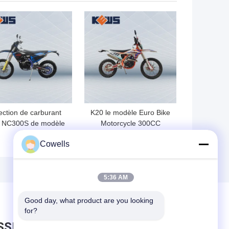
Kews
LLEUR PRIX
MEILLEUR PRIX
jection de carburant
K20 le modèle Euro Bike
n NC300S de modèle
Motorcycle 300CC
e la moto K18 de
remplissent de
Cowells
tificat de l'euro 4 de
combustible les vélos
Kews
injectés de saleté
5:36 AM
Good day, what product are you looking 
for?
SSEZ UN MESSAGE