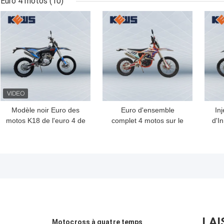
Euro 4 motos
(10)
vélo 450CC
MEILLEUR PRIX
MEILLEUR PRIX
MEI
Modèle noir Euro des
Euro d'ensemble
In
motos K18 de l'euro 4 de
complet 4 motos sur le
d'I
sports de moteur de
moteur de Fuel Injection
d
CB250-F 4 vélos
In Nc300s de modèle
cer
des motos K20 de Kews
de route
LAI
Motocross à quatre temps