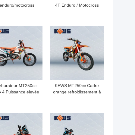
'enduro/motocross
4T Enduro / Motocross
WS 175FMN CB300
motocycle avec 145ml
 avec cylindrée de
de cylindrée de piston
271,3 ml Moto de
électrique + démarreur à
LLEUR PRIX
MEILLEUR PRIX
motocross
coups de pied et
transmission à 5 vitesses
rburateur MT250cc
KEWS MT250cc Cadre
 4 Puissance élevée
orange refroidissement à
otocycles à deux
l'eau 2 temps moto hors
ps avec suspension
route avec jante EXCEL
inversée CNC
LLEUR PRIX
MEILLEUR PRIX