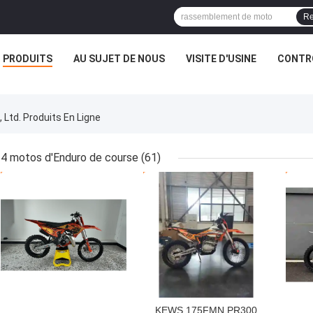
Re
PRODUITS
AU SUJET DE NOUS
VISITE D'USINE
CONTRÔ
Ltd. Produits En Ligne
4 motos d'Enduro de course
(61)
MEILLEUR PRIX
MEILLEUR PRIX
MEI
KEWS 175FMN PR300